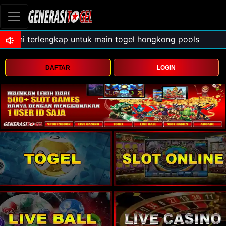
DAFTAR
LOGIN