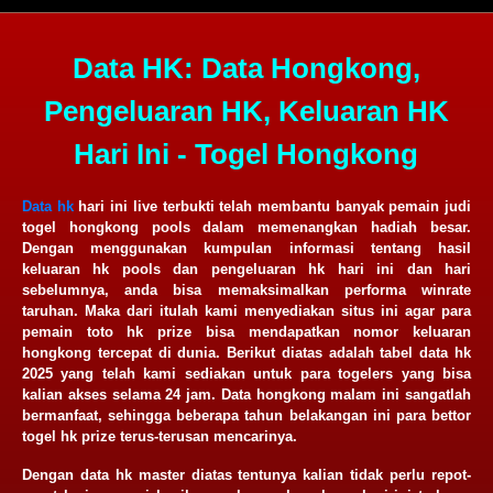
Data HK: Data Hongkong,
Pengeluaran HK, Keluaran HK
Hari Ini - Togel Hongkong
Data hk
hari ini live terbukti telah membantu banyak pemain judi
togel hongkong pools dalam memenangkan hadiah besar.
Dengan menggunakan kumpulan informasi tentang hasil
keluaran hk pools dan pengeluaran hk hari ini dan hari
sebelumnya, anda bisa memaksimalkan performa winrate
taruhan. Maka dari itulah kami menyediakan situs ini agar para
pemain toto hk prize bisa mendapatkan nomor keluaran
hongkong tercepat di dunia. Berikut diatas adalah tabel data hk
2025 yang telah kami sediakan untuk para togelers yang bisa
kalian akses selama 24 jam. Data hongkong malam ini sangatlah
bermanfaat, sehingga beberapa tahun belakangan ini para bettor
togel hk prize terus-terusan mencarinya.
Dengan data hk master diatas tentunya kalian tidak perlu repot-